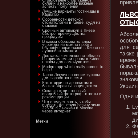
Страхование спортсменов
привле
онлайн и наиболее важные
аспекты получения
Лучшие варианты гостиницы в
ЛЬВ
Карпатах
Особенности детской
ОТЫС
стоматологии в Киеве, судя из
отзывов
Срочный автовыкуп в Киеве
Абсол
быстро: преимущества
процедуры
особог
В каком образовательном
учреждении можно пройти
для с
обучение верхолазов в Киеве по
лучшей стоимости
также 
Доставка комплексных обедов
по приемлемым ценам в Киеве:
время 
плюсы для самочувствия
бывал
Modern app which really comes to
help !
поража
Тарас Левчик со своим курсом
для заработка в сети
знако
Как ставки по депозитам в
Украин
банках Украины защищаются
Сколько стоит топовый
свадебный фотограф: ответы и
Одни и
рекомендации
Что следует знать, чтобы
выбрать дешевую резину зима
L
225 50 r17 нокиан в Москве
через интернет
м
ди
Метки
Ф
н