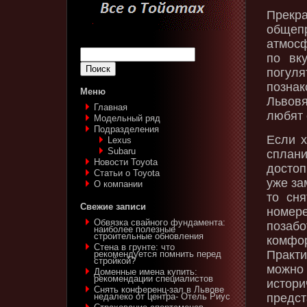
Прекр
общепр
атмосф
по вк
погуля
познак
Меню
Львов
Главная
любят 
Модельный ряд
Подразделения
Если х
Lexus‎
Subaru‎
спла
Новости Toyota
достоп
Статьи о Toyota
уже за
О компании
то сн
Свежие записи
номер
Обвязка свайного фундамента:
позаб
наиболее полезные
строительные обновления
комфо
Стена в грунте: что
Практ
рекомендуется помнить перед
стройкой?
можно
Доменные имена купить:
рекомендации специалистов
истор
Снять конференц-зал в Львове
предс
недалеко от центра- Отель Риус