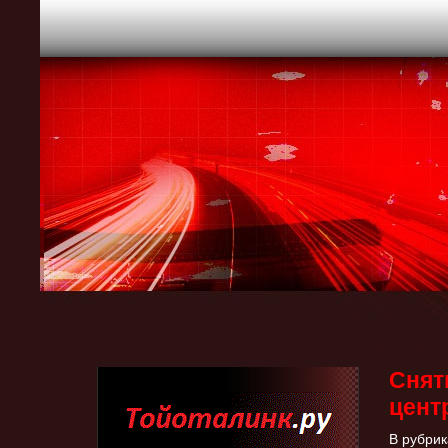
Снят
цент
В рубрик