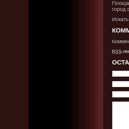
Площад
город 
Искать
КОМ
Коммен
-ле
RSS
ОСТ