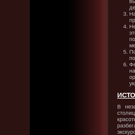
в
де
Н
пр
Н
э
п
м
П
по
Ф
н
о
ук
ИСТО
В нез
столи
красо
разбе
экску