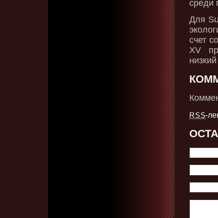
среди 
Для Su
эколог
счет с
XV пр
низкий
КОМ
Коммен
-ле
RSS
ОСТ