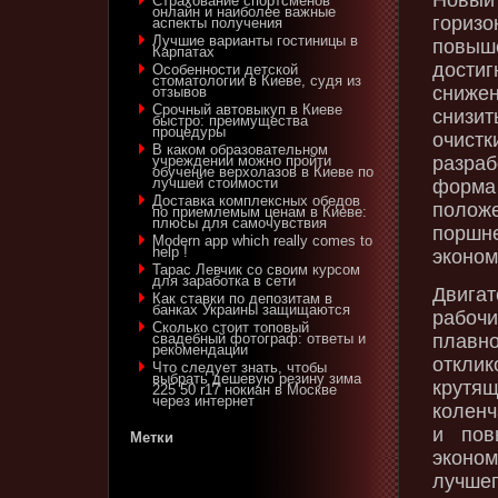
Страхование спортсменов
онлайн и наиболее важные
горизо
аспекты получения
Лучшие варианты гостиницы в
повыш
Карпатах
дости
Особенности детской
стоматологии в Киеве, судя из
сниже
отзывов
Срочный автовыкуп в Киеве
снизи
быстро: преимущества
процедуры
очист
В каком образовательном
разраб
учреждении можно пройти
обучение верхолазов в Киеве по
лучшей стоимости
форма
Доставка комплексных обедов
полож
по приемлемым ценам в Киеве:
плюсы для самочувствия
поршн
Modern app which really comes to
help !
эконом
Тарас Левчик со своим курсом
для заработка в сети
Двига
Как ставки по депозитам в
банках Украины защищаются
рабоч
Сколько стоит топовый
плавно
свадебный фотограф: ответы и
рекомендации
отклик
Что следует знать, чтобы
выбрать дешевую резину зима
крутя
225 50 r17 нокиан в Москве
через интернет
коленч
и пов
Метки
эконо
лучше