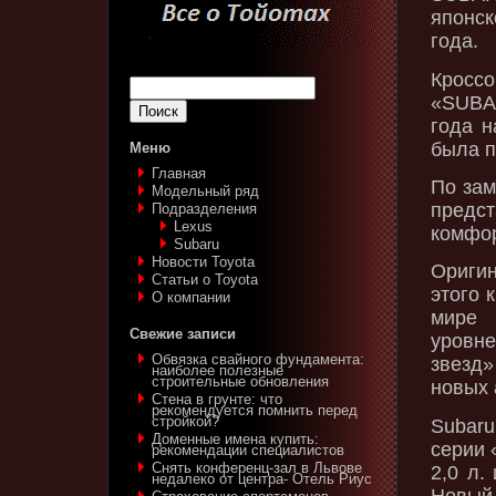
японс
года.
Кросс
«SUBA
года н
была п
Меню
Главная
По зам
Модельный ряд
предс
Подразделения
Lexus‎
комфор
Subaru‎
Новости Toyota
Ориги
Статьи о Toyota
этого 
О компании
мире 
Свежие записи
уровн
Обвязка свайного фундамента:
звезд
наиболее полезные
строительные обновления
новых 
Стена в грунте: что
рекомендуется помнить перед
стройкой?
Subaru
Доменные имена купить:
серии
рекомендации специалистов
Снять конференц-зал в Львове
2,0 л.
недалеко от центра- Отель Риус
Новый