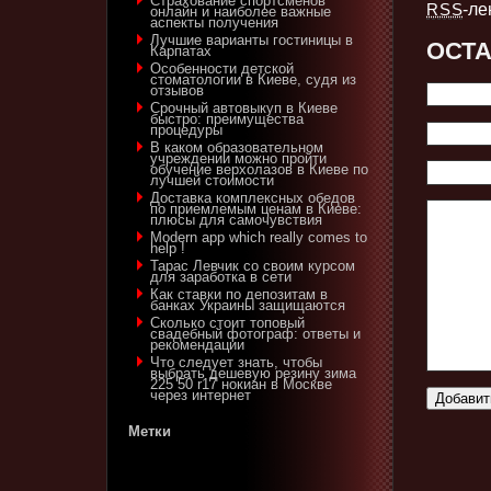
Страхование спортсменов
-ле
RSS
онлайн и наиболее важные
аспекты получения
Лучшие варианты гостиницы в
ОСТ
Карпатах
Особенности детской
стоматологии в Киеве, судя из
отзывов
Срочный автовыкуп в Киеве
быстро: преимущества
процедуры
В каком образовательном
учреждении можно пройти
обучение верхолазов в Киеве по
лучшей стоимости
Доставка комплексных обедов
по приемлемым ценам в Киеве:
плюсы для самочувствия
Modern app which really comes to
help !
Тарас Левчик со своим курсом
для заработка в сети
Как ставки по депозитам в
банках Украины защищаются
Сколько стоит топовый
свадебный фотограф: ответы и
рекомендации
Что следует знать, чтобы
выбрать дешевую резину зима
225 50 r17 нокиан в Москве
через интернет
Метки