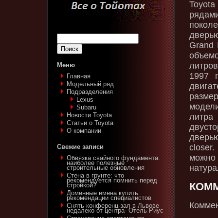
Toyot
рядами
покол
дверью
Grand 
объе
литро
Меню
1997 
Главная
Модельный ряд
двигат
Подразделения
разме
Lexus‎
модел
Subaru‎
Новости Toyota
литра
Статьи о Toyota
двусто
О компании
дверь
closer
Свежие записи
можно
Обвязка свайного фундамента:
наиболее полезные
натура
строительные обновления
Стена в грунте: что
рекомендуется помнить перед
КОМ
стройкой?
Доменные имена купить:
рекомендации специалистов
Коммен
Снять конференц-зал в Львове
недалеко от центра- Отель Риус